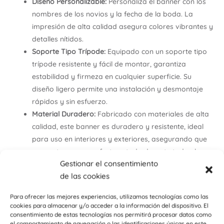
Diseño Personalizable:
Personaliza el banner con los
nombres de los novios y la fecha de la boda. La
impresión de alta calidad asegura colores vibrantes y
detalles nítidos.
Soporte Tipo Trípode:
Equipado con un soporte tipo
trípode resistente y fácil de montar, garantiza
estabilidad y firmeza en cualquier superficie. Su
diseño ligero permite una instalación y desmontaje
rápidos y sin esfuerzo.
Material Duradero:
Fabricado con materiales de alta
calidad, este banner es duradero y resistente, ideal
para uso en interiores y exteriores, asegurando que
se mantenga en perfecto estado durante todo el
Gestionar el consentimiento
evento.
de las cookies
Bolsa de Transporte Incluida:
Incluye una práctica
bolsa de transporte que facilita el almacenamiento y
Para ofrecer las mejores experiencias, utilizamos tecnologías como las
el traslado del banner. Perfecto para llevar de un
cookies para almacenar y/o acceder a la información del dispositivo. El
lugar a otro sin complicaciones.
consentimiento de estas tecnologías nos permitirá procesar datos como
el comportamiento de navegación o las identificaciones únicas en este