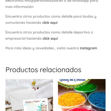
electrónico info@personalizzate.es o de whatsapp para
mas información
Encuentra otros productos como detalle para bodas y
comuniones haciendo
click aquí
Encuentra otros productos como detalle deportivo o
empresarial haciendo
click aquí
Para más ideas y novedades , visita nuestro
instagram
Productos relacionados
Est
pr
tie
múl
var