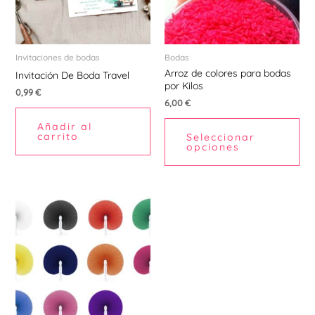
La
opc
se
pu
Invitaciones de bodas
Bodas
Arroz de colores para bodas
ele
Invitación De Boda Travel
por Kilos
en
0,99
€
6,00
€
la
Añadir al
pá
carrito
Seleccionar
de
opciones
pr
Este
producto
tiene
múltiples
variantes.
Las
opciones