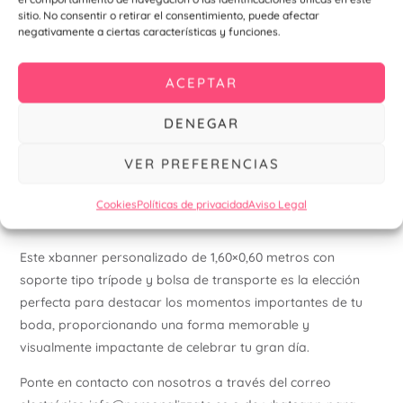
sitio. No consentir o retirar el consentimiento, puede afectar
Detalles Adicionales:
negativamente a ciertas características y funciones.
Versatilidad:
Además de bodas, este xbanner es ideal
para otros eventos especiales como bautizos,
ACEPTAR
comuniones, aniversarios y más, ofreciendo una
DENEGAR
solución versátil para cualquier ocasión.
Presentación Profesional:
La estructura robusta del
VER PREFERENCIAS
banner y la calidad de la impresión aseguran una
presentación profesional y atractiva, añadiendo un
Cookies
Políticas de privacidad
Aviso Legal
toque de distinción a tu evento.
Este xbanner personalizado de 1,60×0,60 metros con
soporte tipo trípode y bolsa de transporte es la elección
perfecta para destacar los momentos importantes de tu
boda, proporcionando una forma memorable y
visualmente impactante de celebrar tu gran día.
Ponte en contacto con nosotros a través del correo