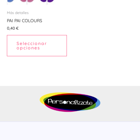
se
pueden
Más detalles
elegir
PAI PAI COLOURS
en
0,40
€
la
Seleccionar
página
opciones
de
producto