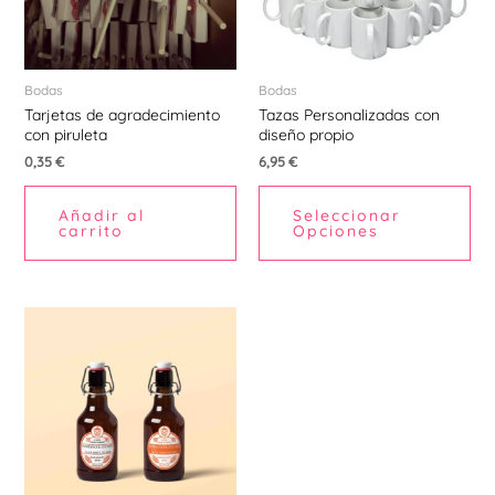
Bodas
Bodas
Tarjetas de agradecimiento
Tazas Personalizadas con
con piruleta
diseño propio
0,35
€
6,95
€
Añadir al
Seleccionar
carrito
Opciones