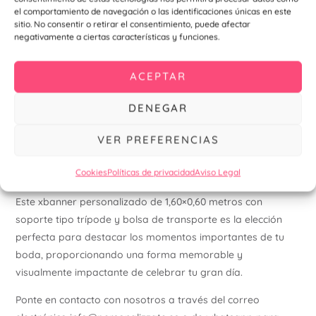
el comportamiento de navegación o las identificaciones únicas en este
Detalles Adicionales:
sitio. No consentir o retirar el consentimiento, puede afectar
negativamente a ciertas características y funciones.
Versatilidad:
Además de bodas, este xbanner es ideal
para otros eventos especiales como bautizos,
ACEPTAR
comuniones, aniversarios y más, ofreciendo una
solución versátil para cualquier ocasión.
DENEGAR
Presentación Profesional:
La estructura robusta del
banner y la calidad de la impresión aseguran una
VER PREFERENCIAS
presentación profesional y atractiva, añadiendo un
toque de distinción a tu evento.
Cookies
Políticas de privacidad
Aviso Legal
Este xbanner personalizado de 1,60×0,60 metros con
soporte tipo trípode y bolsa de transporte es la elección
perfecta para destacar los momentos importantes de tu
boda, proporcionando una forma memorable y
visualmente impactante de celebrar tu gran día.
Ponte en contacto con nosotros a través del correo