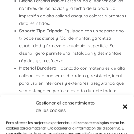
Diseño Personalizable:
Personaliza el banner con los
nombres de los novios y la fecha de la boda. La
impresión de alta calidad asegura colores vibrantes y
detalles nítidos.
Soporte Tipo Trípode:
Equipado con un soporte tipo
trípode resistente y fácil de montar, garantiza
estabilidad y firmeza en cualquier superficie. Su
diseño ligero permite una instalación y desmontaje
rápidos y sin esfuerzo.
Material Duradero:
Fabricado con materiales de alta
calidad, este banner es duradero y resistente, ideal
para uso en interiores y exteriores, asegurando que
se mantenga en perfecto estado durante todo el
evento.
Gestionar el consentimiento
Bolsa de Transporte Incluida:
Incluye una práctica
de las cookies
bolsa de transporte que facilita el almacenamiento y
el traslado del banner. Perfecto para llevar de un
Para ofrecer las mejores experiencias, utilizamos tecnologías como las
lugar a otro sin complicaciones.
cookies para almacenar y/o acceder a la información del dispositivo. El
consentimiento de estas tecnologías nos permitirá procesar datos como