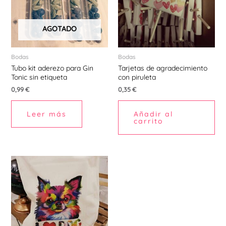
AGOTADO
Bodas
Bodas
Tubo kit aderezo para Gin
Tarjetas de agradecimiento
Tonic sin etiqueta
con piruleta
0,99
€
0,35
€
Leer más
Añadir al
carrito