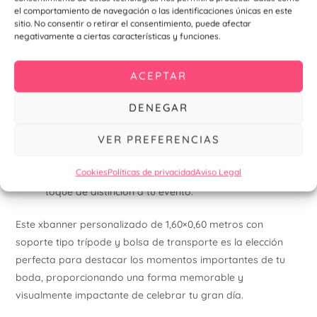
lugar a otro sin complicaciones.
el comportamiento de navegación o las identificaciones únicas en este
sitio. No consentir o retirar el consentimiento, puede afectar
negativamente a ciertas características y funciones.
Detalles Adicionales:
Versatilidad:
Además de bodas, este xbanner es ideal
ACEPTAR
para otros eventos especiales como bautizos,
comuniones, aniversarios y más, ofreciendo una
DENEGAR
solución versátil para cualquier ocasión.
Presentación Profesional:
La estructura robusta del
VER PREFERENCIAS
banner y la calidad de la impresión aseguran una
Cookies
Políticas de privacidad
Aviso Legal
presentación profesional y atractiva, añadiendo un
toque de distinción a tu evento.
Este xbanner personalizado de 1,60×0,60 metros con
soporte tipo trípode y bolsa de transporte es la elección
perfecta para destacar los momentos importantes de tu
boda, proporcionando una forma memorable y
visualmente impactante de celebrar tu gran día.