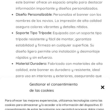
este banner ofrece un espacio amplio para destacar
información importante y diseños personalizados.
Diseño Personalizable:
Personaliza el banner con los
nombres de los novios. La impresión de alta calidad
asegura colores vibrantes y detalles nítidos.
Soporte Tipo Trípode:
Equipado con un soporte tipo
trípode resistente y fácil de montar, garantiza
estabilidad y firmeza en cualquier superficie. Su
diseño ligero permite una instalación y desmontaje
rápidos y sin esfuerzo.
Material Duradero:
Fabricado con materiales de alta
calidad, este banner es duradero y resistente, ideal
para uso en interiores y exteriores, asegurando que
se mantenga en perfecto estado durante todo el
Gestionar el consentimiento
evento.
de las cookies
Bolsa de Transporte Incluida:
Incluye una práctica
bolsa de transporte que facilita el almacenamiento y
Para ofrecer las mejores experiencias, utilizamos tecnologías como las
cookies para almacenar y/o acceder a la información del dispositivo. El
el traslado del banner. Perfecto para llevar de un
consentimiento de estas tecnologías nos permitirá procesar datos como