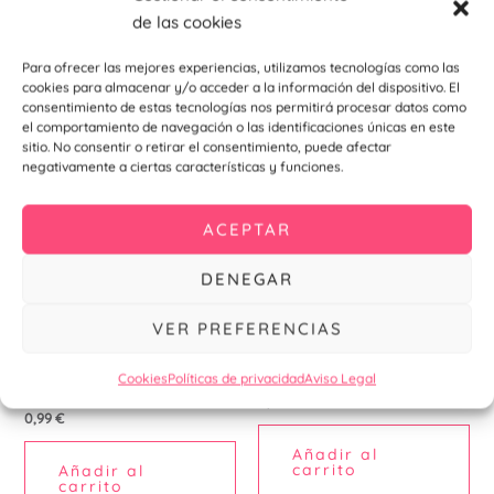
de las cookies
Productos relacionados
Para ofrecer las mejores experiencias, utilizamos tecnologías como las
cookies para almacenar y/o acceder a la información del dispositivo. El
consentimiento de estas tecnologías nos permitirá procesar datos como
el comportamiento de navegación o las identificaciones únicas en este
sitio. No consentir o retirar el consentimiento, puede afectar
negativamente a ciertas características y funciones.
ACEPTAR
DENEGAR
VER PREFERENCIAS
Más detalles
Invitaciones de bodas
Espejo con tapa
Invitación De Boda Cádiz
Cookies
Políticas de privacidad
Aviso Legal
personalizado
0,99
€
0,99
€
Añadir al
carrito
Añadir al
carrito