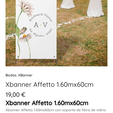
Ú
ERNAR
Ú
ERNAR
Bodas
,
XBanner
Ú
Xbanner Affetto 1.60mx60cm
ERNAR
19,00
€
Ú
Xbanner Affetto 1.60mx60cm
ERNAR
Xbanner Affetto 1.60mx60cm con soporte de fibra de vidrio