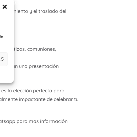
evento.
acenamiento y el traslado del
de
mo bautizos, comuniones,
AS
aseguran una presentación
es la elección perfecta para
lmente impactante de celebrar tu
whatsapp para mas información