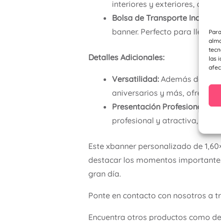
interiores y exteriores, ase
Bolsa de Transporte Incluida:
banner. Perfecto para llevar d
Para
alma
tecn
Detalles Adicionales:
las 
afec
Versatilidad:
Además de bodas
aniversarios y más, ofreciend
Presentación Profesional:
La e
profesional y atractiva, añad
Este xbanner personalizado de 1,60×
destacar los momentos importantes
gran día.
Ponte en contacto con nosotros a t
Encuentra otros productos como d