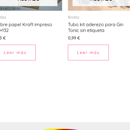
en
das
Bodas
r
bre papel Kraft impreso
Tubo kit aderezo para Gin
×132
Tonic sin etiqueta
15
€
0,99
€
na
Leer más
Leer más
ucto