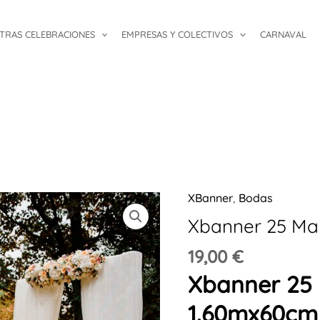
TRAS CELEBRACIONES
EMPRESAS Y COLECTIVOS
CARNAVAL
XBanner
,
Bodas
Xbanner
25
Xbanner 25 Ma
Maletas
19,00
€
1.60mx60cm
Xbanner 25
cantidad
1.60mx60cm