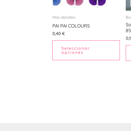
se
pued
Más detalles
Bo
elegi
So
PAI PAI COLOURS
en
85
0,40
€
la
0,
pági
Seleccionar
opciones
de
prod