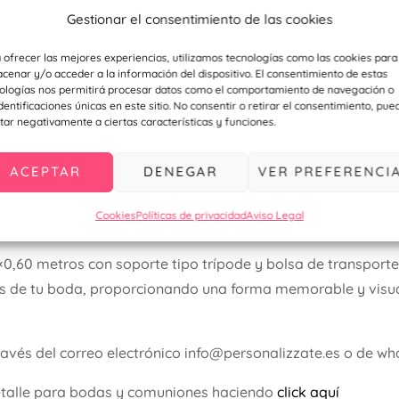
gurando que se mantenga en perfecto estado durante todo el 
Gestionar el consentimiento de las cookies
Incluye una práctica bolsa de transporte que facilita el alm
e un lugar a otro sin complicaciones.
 ofrecer las mejores experiencias, utilizamos tecnologías como las cookies para
cenar y/o acceder a la información del dispositivo. El consentimiento de estas
ologías nos permitirá procesar datos como el comportamiento de navegación o
identificaciones únicas en este sitio. No consentir o retirar el consentimiento, pue
tar negativamente a ciertas características y funciones.
, este xbanner es ideal para otros eventos especiales co
o una solución versátil para cualquier ocasión.
ACEPTAR
DENEGAR
VER PREFERENCI
structura robusta del banner y la calidad de la impresión 
Cookies
Políticas de privacidad
Aviso Legal
iendo un toque de distinción a tu evento.
0,60 metros con soporte tipo trípode y bolsa de transporte 
 de tu boda, proporcionando una forma memorable y visua
ravés del correo electrónico info@personalizzate.es o de 
etalle para bodas y comuniones haciendo
click aquí