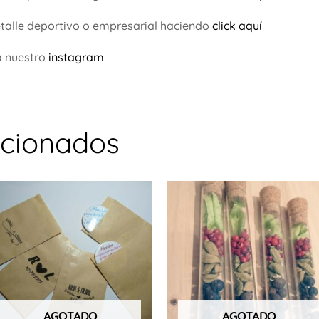
talle deportivo o empresarial haciendo
click aquí
a nuestro
instagram
acionados
ucto
ples
ntes.
ones
AGOTADO
AGOTADO