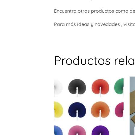
Encuentra otros productos como de
Para más ideas y novedades , visit
Productos rel
Este
prod
tiene
múlti
varia
Las
opci