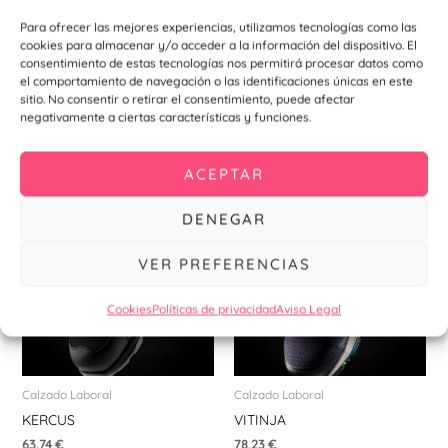
Para ofrecer las mejores experiencias, utilizamos tecnologías como las
Producto con certificado 139218-GRS
cookies para almacenar y/o acceder a la información del dispositivo. El
consentimiento de estas tecnologías nos permitirá procesar datos como
el comportamiento de navegación o las identificaciones únicas en este
sitio. No consentir o retirar el consentimiento, puede afectar
negativamente a ciertas características y funciones.
Productos relacionados
ACEPTAR
Este
Est
DENEGAR
producto
pr
tiene
tie
VER PREFERENCIAS
múltiples
múl
variantes.
var
Cookies
Políticas de privacidad
Aviso Legal
Las
La
opciones
opc
se
se
pueden
pu
Calzado Laboral
Calzado Laboral
elegir
ele
KERCUS
VITINJA
en
en
63,74
€
78,23
€