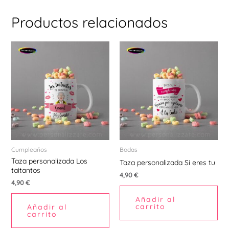
Productos relacionados
Cumpleaños
Bodas
Taza personalizada Los
Taza personalizada Si eres tu
taitantos
4,90
€
4,90
€
Añadir al
carrito
Añadir al
carrito