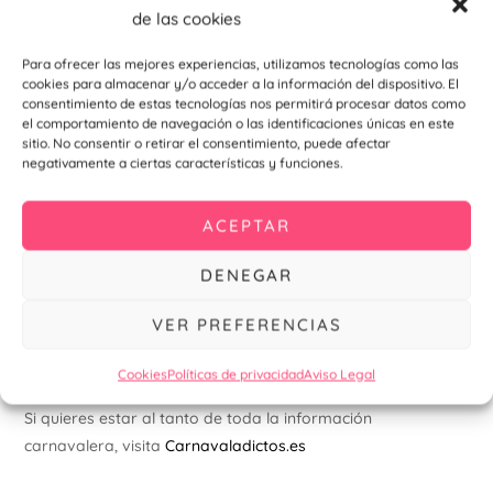
de las cookies
¿Cuál es el tiempo de entrega?
Ofrecemos envíos
Para ofrecer las mejores experiencias, utilizamos tecnologías como las
rápidos y seguros, que garantizan la entrega de tu
cookies para almacenar y/o acceder a la información del dispositivo. El
pedido en un plazo de 48h una vez se ha completado
consentimiento de estas tecnologías nos permitirá procesar datos como
el comportamiento de navegación o las identificaciones únicas en este
su fabricación.
sitio. No consentir o retirar el consentimiento, puede afectar
¿Puedo realizar un pedido al por mayor?
Sí,
negativamente a ciertas características y funciones.
ofrecemos descuentos especiales para pedidos
grandes. Contacta con nuestro equipo de ventas
ACEPTAR
para más información.
¿Cómo puedo realizar un pedido?
Visita nuestra
DENEGAR
sección de
Tazas
y sigue los sencillos pasos.
VER PREFERENCIAS
No olvides seguirnos en Instagram para nuevos productos
y promociones.
@personalizzate.es
Cookies
Políticas de privacidad
Aviso Legal
Si quieres estar al tanto de toda la información
carnavalera, visita
Carnavaladictos.es