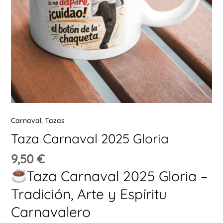
Ú
ERNAR
Carnaval
,
Tazas
Ú
ERNAR
Taza Carnaval 2025 Gloria
9,50
€
Ú
ERNAR
Taza Carnaval 2025 Gloria –
Tradición, Arte y Espíritu
Ú
Carnavalero
ERNAR