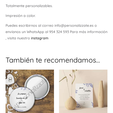
Totalmente personalizables.
Impresión a color.
Puedes escribirnos al correo info@personalizzate.es o
envíanos un WhatsApp al 954 324 593 Para más información
, visita nuestro
instagram
También te recomendamos…
Este
producto
tiene
múltiples
variantes.
Las
opciones