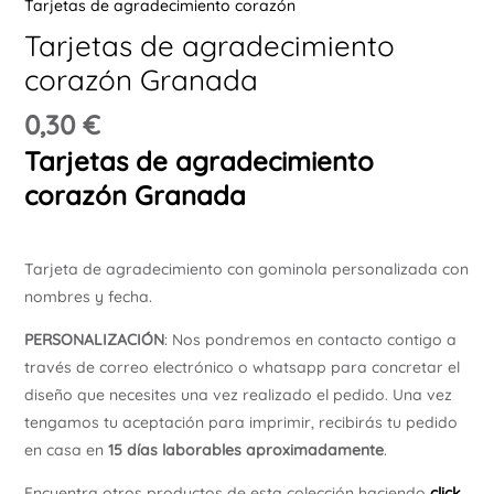
Tarjetas de agradecimiento corazón
Ú
Tarjetas de agradecimiento
corazón Granada
0,30
€
Tarjetas de agradecimiento
corazón Granada
ERNAR
Tarjeta de agradecimiento con gominola personalizada con
Ú
ERNAR
nombres y fecha.
PERSONALIZACIÓN
: Nos pondremos en contacto contigo a
Ú
través de correo electrónico o whatsapp para concretar el
ERNAR
diseño que necesites una vez realizado el pedido. Una vez
tengamos tu aceptación para imprimir, recibirás tu pedido
Ú
en casa en
15 días laborables aproximadamente
.
ERNAR
Encuentra otros productos de esta colección haciendo
click