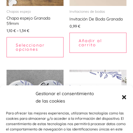
se
pueden
Chapas espejo
Invitaciones de bodas
Chapa espejo Granada
elegir
Invitación De Boda Granada
59mm
en
0,99
€
1,10
€
–
1,34
€
la
Añadir al
página
carrito
Seleccionar
de
opciones
producto
Este
Est
producto
pr
tiene
tie
Gestionar el consentimiento
múltiples
múl
de las cookies
variantes.
var
Las
La
Para ofrecer las mejores experiencias, utilizamos tecnologías como las
opciones
opc
cookies para almacenar y/o acceder a la información del dispositivo. El
consentimiento de estas tecnologías nos permitirá procesar datos como
se
se
el comportamiento de navegación o las identificaciones únicas en este
pueden
pu
Chapas abridores imantados
Carteles indicativos para eventos