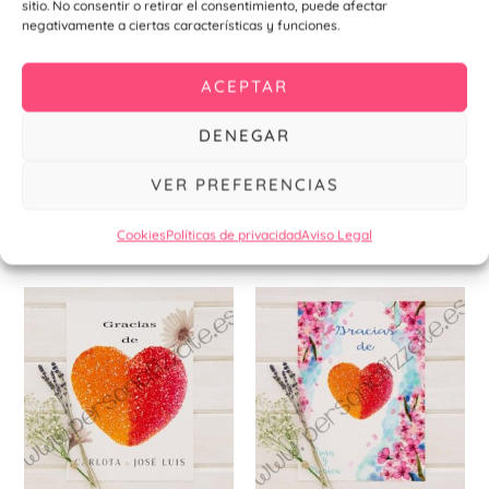
sitio. No consentir o retirar el consentimiento, puede afectar
Chapa abridor Granada
elegir
ele
Cartel indicativo Granada
negativamente a ciertas características y funciones.
59mm
en
en
7,90
€
–
11,91
€
1,10
€
–
1,34
€
la
la
ACEPTAR
Seleccionar
página
pá
opciones
Seleccionar
de
de
DENEGAR
opciones
producto
pr
VER PREFERENCIAS
Cookies
Políticas de privacidad
Aviso Legal
Productos relacionados