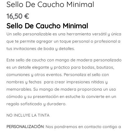
Sello De Caucho Minimal
Ú
16,50
€
Sello De Caucho Minimal
Un sello personalizable es una herramienta versátil y única
que te permite agregar un toque personal o profesional a
tus invitaciones de boda y detalles.
ERNAR
Este sello de caucho con mango de madera personalizado
es un detalle elegante y práctico para bodas, bautizos,
Ú
comuniones y otros eventos. Personaliza el sello con
ERNAR
nombres y fechas para crear impresiones nítidas y
memorables. Su mango de madera proporciona un uso
Ú
cómodo y su presentación en estuche lo convierte en un
ERNAR
regalo sofisticado y duradero.
NO INCLUYE LA TINTA
Ú
ERNAR
PERSONALIZACIÓN
: Nos pondremos en contacto contigo a