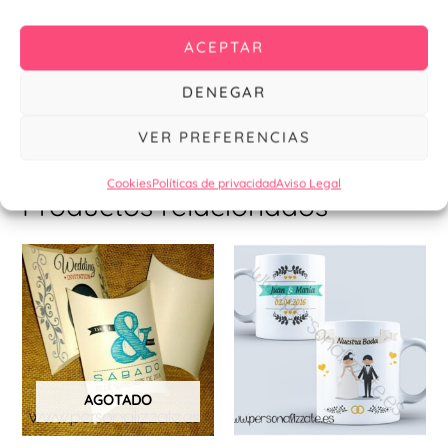
comuniones haciendo
click aquí
ACEPTAR
Encuentra otros productos como detalle deportivo o
empresarial haciendo
click aquí
DENEGAR
Para más ideas y novedades , visita nuestro
instagram
VER PREFERENCIAS
Cookies
Políticas de privacidad
Aviso Legal
Productos relacionados
AGOTADO