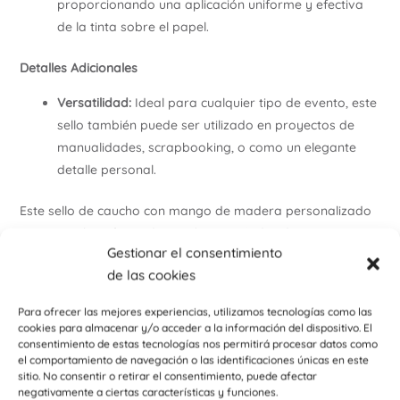
proporcionando una aplicación uniforme y efectiva
de la tinta sobre el papel.
Detalles Adicionales
Versatilidad:
Ideal para cualquier tipo de evento, este
sello también puede ser utilizado en proyectos de
manualidades, scrapbooking, o como un elegante
detalle personal.
Este sello de caucho con mango de madera personalizado
es un regalo sofisticado y práctico, añadiendo un toque
Gestionar el consentimiento
distintivo a cualquier celebración y ofreciendo una forma
de las cookies
única de conmemorar tu evento especial.
Para ofrecer las mejores experiencias, utilizamos tecnologías como las
Ponte en contacto con nosotros a través del correo
cookies para almacenar y/o acceder a la información del dispositivo. El
electrónico info@personalizzate.es o de whatsapp para
consentimiento de estas tecnologías nos permitirá procesar datos como
mas información
el comportamiento de navegación o las identificaciones únicas en este
sitio. No consentir o retirar el consentimiento, puede afectar
Encuentra otros productos como detalle para bodas y
negativamente a ciertas características y funciones.