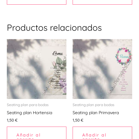
producto
pr
Productos relacionados
Seating plan para bodas
Seating plan para bodas
Seating plan Hortensia
Seating plan Primavera
1,50
€
1,50
€
Añadir al
Añadir al