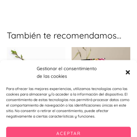
También te recomendamos…
Este
producto
tiene
Gestionar el consentimiento
múltiples
de las cookies
variantes.
Las
Para ofrecer las mejores experiencias, utilizamos tecnologías como las
cookies para almacenar y/o acceder a la información del dispositivo. El
opciones
consentimiento de estas tecnologías nos permitirá procesar datos como
se
el comportamiento de navegación o las identificaciones únicas en este
sitio. No consentir o retirar el consentimiento, puede afectar
pueden
Carteles indicativos para eventos
Invitaciones de bodas
negativamente a ciertas características y funciones.
elegir
Cartel indicativo Verónica
Invitación De Boda Verónica
en
7,90
€
–
11,91
€
0,99
€
ACEPTAR
la