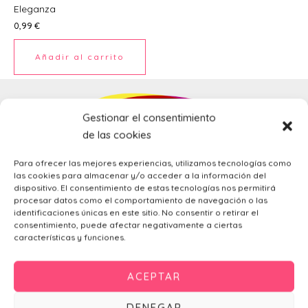
Eleganza
Ú
0,99
€
Añadir al carrito
Gestionar el consentimiento
ERNAR
de las cookies
Para ofrecer las mejores experiencias, utilizamos tecnologías como
Ú
las cookies para almacenar y/o acceder a la información del
ERNAR
dispositivo. El consentimiento de estas tecnologías nos permitirá
procesar datos como el comportamiento de navegación o las
identificaciones únicas en este sitio. No consentir o retirar el
Ú
consentimiento, puede afectar negativamente a ciertas
Productos
ERNAR
características y funciones.
Alquiler Fotomatón Para Bodas Y Eventos De Luz LED
Ú
ACEPTAR
Chapas personalizadas
ERNAR
Novedades
DENEGAR