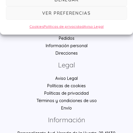
Lo más vendido
Ú
VER PREFERENCIAS
Su cuenta
Cookies
Políticas de privacidad
Aviso Legal
Mi cuenta
Pedidos
Información personal
Direcciones
Legal
Aviso Legal
Políticas de cookies
Políticas de privacidad
Términos y condiciones de uso
Envío
Información