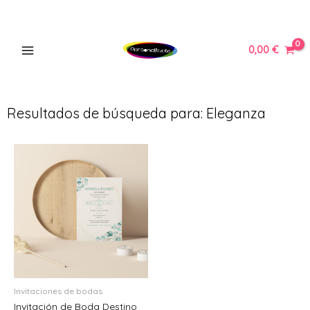
Ir
MAIN
al
MENU
contenido
0,00
€
Resultados de búsqueda para: Eleganza
ERNAR
Ú
ERNAR
Ú
ERNAR
Ú
ERNAR
Invitaciones de bodas
Invitación de Boda Destino