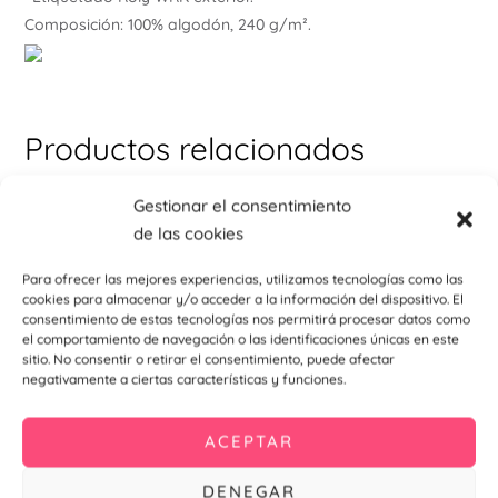
Composición: 100% algodón, 240 g/m².
Productos relacionados
Este
Est
Gestionar el consentimiento
producto
pr
de las cookies
tiene
tie
Para ofrecer las mejores experiencias, utilizamos tecnologías como las
múltiples
múl
cookies para almacenar y/o acceder a la información del dispositivo. El
variantes.
var
consentimiento de estas tecnologías nos permitirá procesar datos como
el comportamiento de navegación o las identificaciones únicas en este
Las
La
sitio. No consentir o retirar el consentimiento, puede afectar
opciones
opc
negativamente a ciertas características y funciones.
se
se
pueden
pu
Calzado Laboral
Calzado Laboral
ACEPTAR
elegir
ele
ROCK
GISKAN
en
en
0,00
€
65,42
€
DENEGAR