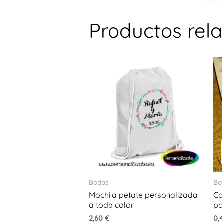
Productos rel
Bodas
Bo
Mochila petate personalizada
Ca
a todo color
pa
2,60
€
0,