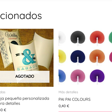
acionados
AGOTADO
das
Más detalles
ja pequeña personalizada
PAI PAI COLOURS
ra detalles
0,40
€
40
€