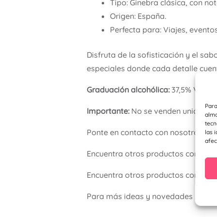
Tipo: Ginebra clásica, con not
Origen: España.
Perfecta para: Viajes, evento
Disfruta de la sofisticación y el sab
especiales donde cada detalle cuen
Graduación alcohólica:
37,5% Vol.
Para
Importante:
No se venden unidades s
alma
tecn
Ponte en contacto con nosotros a t
las 
afec
Encuentra otros productos como d
Encuentra otros productos como de
Para más ideas y novedades , visit