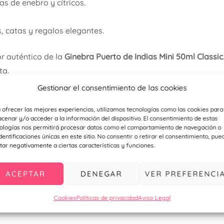
as de enebro y cítricos.
s, catas y regalos elegantes.
or auténtico de la
Ginebra Puerto de Indias Mini 50ml Classic
ta.
Gestionar el consentimiento de las cookies
 ofrecer las mejores experiencias, utilizamos tecnologías como las cookies para
ueltas, solo cajas de 24 unidades.
cenar y/o acceder a la información del dispositivo. El consentimiento de estas
ologías nos permitirá procesar datos como el comportamiento de navegación o
ravés del correo electrónico info@personalizzate.es o de 
identificaciones únicas en este sitio. No consentir o retirar el consentimiento, pue
tar negativamente a ciertas características y funciones.
etalle para bodas y comuniones haciendo
click aquí
ACEPTAR
DENEGAR
VER PREFERENCI
talle deportivo o empresarial haciendo
click aquí
Cookies
Políticas de privacidad
Aviso Legal
a nuestro
instagram