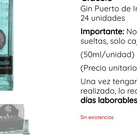
Gin Puerto de I
24 unidades
Importante:
No
sueltas, solo c
(50ml/unidad)
(Precio unitario
Una vez tenga
realizado, lo r
días laborabl
Sin existencias