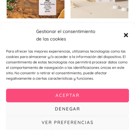
Minuta
Invitaciones de bodas
Invitación De Boda
Gestionar el consentimiento
Minuta Watercolor
Watercolor
de las cookies
0,60
€
0,99
€
Para ofrecer las mejores experiencias, utilizamos tecnologías como las
Añadir al
cookies para almacenar y/o acceder a la información del dispositivo. El
carrito
Añadir al
carrito
consentimiento de estas tecnologías nos permitirá procesar datos como
el comportamiento de navegación o las identificaciones únicas en este
sitio. No consentir o retirar el consentimiento, puede afectar
negativamente a ciertas características y funciones.
ACEPTAR
DENEGAR
VER PREFERENCIAS