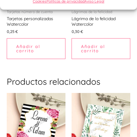
Cookies
Políticas de privacidad
Aviso Legal
Tarjetas número de cuenta
Lágrimas de la felicidad
Tarjetas personalizadas
Lágrima de la felicidad
Watercolor
Watercolor
0,25
€
0,30
€
Añadir al
Añadir al
carrito
carrito
Productos relacionados