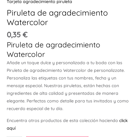
Tarjeta agradecimiento piruleta
Ú
Piruleta de agradecimiento
Watercolor
0,35
€
Piruleta de agradecimiento
Watercolor
ERNAR
Añade un toque dulce y personalizado a tu boda con las
Piruleta de agradecimiento Watercolor de personalizzate.
Ú
Personaliza las etiquetas con tus nombres, fecha y un
ERNAR
mensaje especial. Nuestras piruletas, están hechas con
ingredientes de alta calidad y presentadas de manera
Ú
elegante. Perfectas como detalle para tus invitados y como
ERNAR
recuerdo especial de tu día.
Encuentra otros productos de esta colección haciendo
click
Ú
ERNAR
aquí