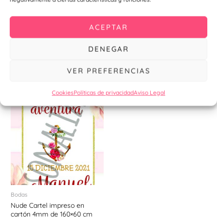
Gold Cartel impreso en cartón
Cascada Cartel impreso en
4mm de 160×60 cm
cartón 4mm de 160×60 cm
ACEPTAR
21,00
€
21,00
€
DENEGAR
Añadir al
Añadir al
carrito
carrito
VER PREFERENCIAS
Cookies
Políticas de privacidad
Aviso Legal
Bodas
Nude Cartel impreso en
cartón 4mm de 160×60 cm