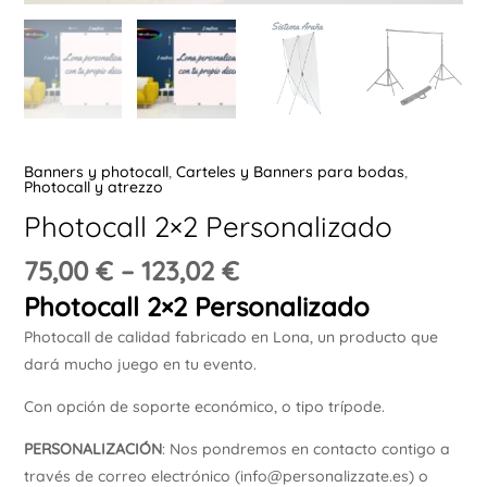
Ú
Banners y photocall
,
Carteles y Banners para bodas
,
Photocall y atrezzo
ERNAR
Photocall 2×2 Personalizado
75,00
€
–
123,02
€
Ú
ERNAR
Photocall 2×2 Personalizado
Photocall de calidad fabricado en Lona, un producto que
Ú
dará mucho juego en tu evento.
ERNAR
Con opción de soporte económico, o tipo trípode.
Ú
PERSONALIZACIÓN
: Nos pondremos en contacto contigo a
ERNAR
través de correo electrónico (info@personalizzate.es) o