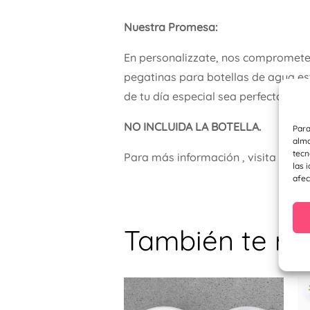
Nuestra Promesa:
En personalizzate, nos comprometem
pegatinas para botellas de agua es
de tu día especial sea perfecto.
NO INCLUIDA LA BOTELLA.
Para
alma
tecn
Para más información , visita nues
las 
afec
También te r
Este
prod