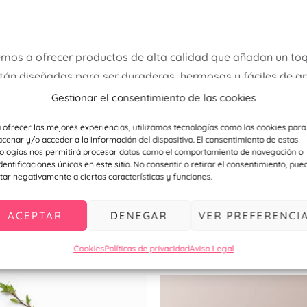
os a ofrecer productos de alta calidad que añadan un toq
tán diseñadas para ser duraderas, hermosas y fáciles de ap
Gestionar el consentimiento de las cookies
 ofrecer las mejores experiencias, utilizamos tecnologías como las cookies para
cenar y/o acceder a la información del dispositivo. El consentimiento de estas
ologías nos permitirá procesar datos como el comportamiento de navegación o
tro
instagram
identificaciones únicas en este sitio. No consentir o retirar el consentimiento, pue
tar negativamente a ciertas características y funciones.
ACEPTAR
DENEGAR
VER PREFERENCI
ecomendamos…
Cookies
Políticas de privacidad
Aviso Legal
Este
ucto
producto