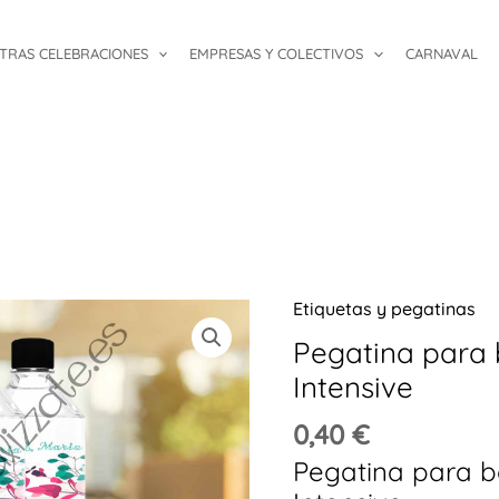
TRAS CELEBRACIONES
EMPRESAS Y COLECTIVOS
CARNAVAL
Etiquetas y pegatinas
Pegatina
para
Pegatina para 
botellas
Intensive
de
0,40
€
agua
Pegatina para b
Intensive