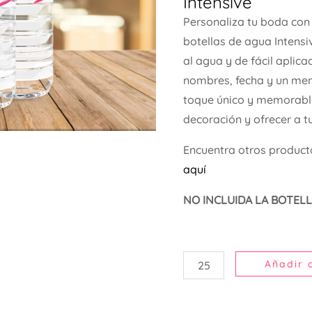
Intensive
cantidad
Personaliza tu boda con
botellas de agua Intensi
al agua y de fácil aplic
nombres, fecha y un men
toque único y memorabl
decoración y ofrecer a t
Encuentra otros product
aquí
NO INCLUIDA LA BOTELL
Añadir a