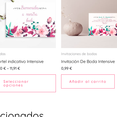
tiene
ples
múltiples
ntes.
variantes.
Las
ones
opciones
se
en
pueden
das
Invitaciones de bodas
r
elegir
rtel indicativo Intensive
Invitación De Boda Intensive
en
90
€
–
11,91
€
0,99
€
la
na
página
Seleccionar
Añadir al carrito
opciones
de
ucto
producto
acionados