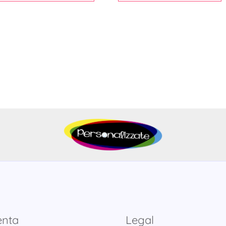
enta
Legal