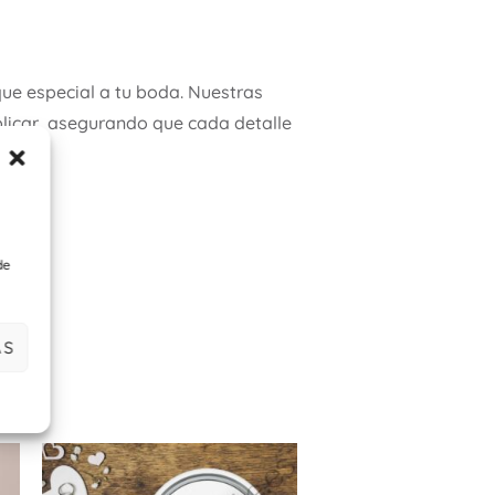
ue especial a tu boda. Nuestras
licar, asegurando que cada detalle
de
AS
Este
producto