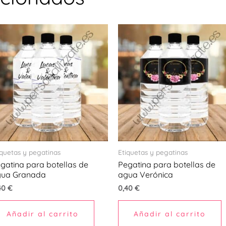
iquetas y pegatinas
Etiquetas y pegatinas
gatina para botellas de
Pegatina para botellas de
gua Granada
agua Verónica
40
€
0,40
€
Añadir al carrito
Añadir al carrito