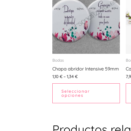
tiene
múlti
varia
Las
opci
se
pued
Bodas
Bo
elegi
Chapa abridor Intensive 59mm
Ca
en
1,10
€
–
1,34
€
7,
la
pági
Seleccionar
opciones
de
prod
Productos rel