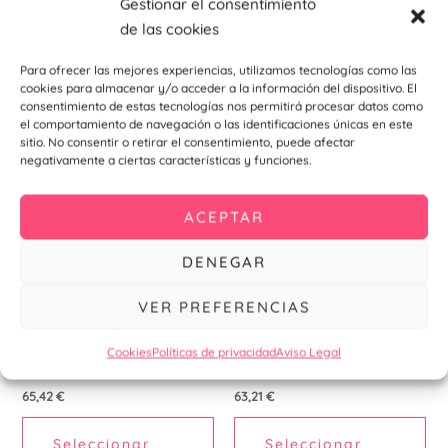
Gestionar el consentimiento
de las cookies
Para ofrecer las mejores experiencias, utilizamos tecnologías como las
Productos relacionados
cookies para almacenar y/o acceder a la información del dispositivo. El
consentimiento de estas tecnologías nos permitirá procesar datos como
el comportamiento de navegación o las identificaciones únicas en este
sitio. No consentir o retirar el consentimiento, puede afectar
Este
Est
negativamente a ciertas características y funciones.
producto
pr
tiene
tie
ACEPTAR
múltiples
múl
variantes.
var
DENEGAR
Las
La
opciones
opc
VER PREFERENCIAS
se
se
pueden
pu
Calzado Laboral
Calzado Laboral
Cookies
Políticas de privacidad
Aviso Legal
elegir
ele
GISKAN
NOBOA
en
en
65,42
€
63,21
€
la
la
Seleccionar
Seleccionar
página
pá