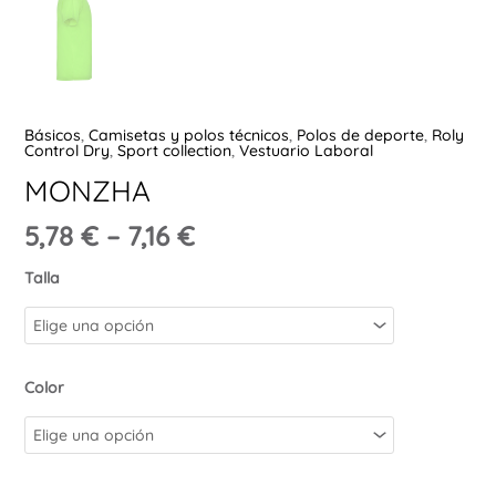
Ú
Básicos
,
Camisetas y polos técnicos
,
Polos de deporte
,
Roly
Control Dry
,
Sport collection
,
Vestuario Laboral
MONZHA
5,78
€
–
7,16
€
Talla
Color