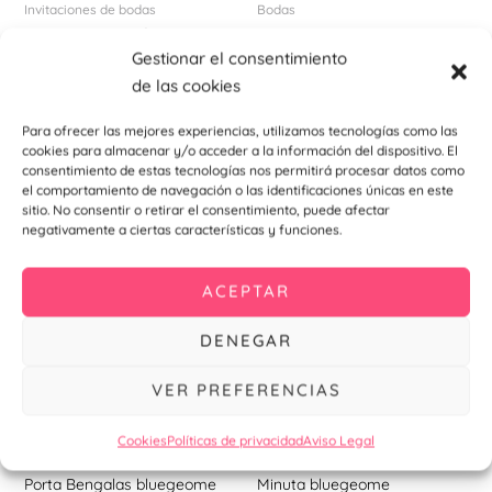
pu
Invitaciones de bodas
Bodas
Invitación De Boda
ele
Cartel indicativo bluegeome
bluegeome
Gestionar el consentimiento
en
7,90
€
–
11,91
€
0,99
€
de las cookies
la
Seleccionar
pá
Para ofrecer las mejores experiencias, utilizamos tecnologías como las
opciones
Añadir al
de
carrito
cookies para almacenar y/o acceder a la información del dispositivo. El
consentimiento de estas tecnologías nos permitirá procesar datos como
pr
el comportamiento de navegación o las identificaciones únicas en este
sitio. No consentir o retirar el consentimiento, puede afectar
negativamente a ciertas características y funciones.
ACEPTAR
DENEGAR
VER PREFERENCIAS
Cookies
Políticas de privacidad
Aviso Legal
Bengalas de boda
Minuta
Porta Bengalas bluegeome
Minuta bluegeome