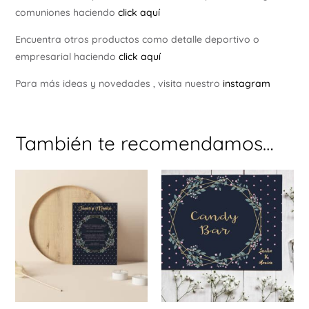
comuniones haciendo
click aquí
Encuentra otros productos como detalle deportivo o
empresarial haciendo
click aquí
Para más ideas y novedades , visita nuestro
instagram
También te recomendamos…
Est
pr
tie
múl
var
La
opc
se