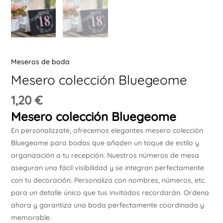
Ú
Meseros de boda
Mesero colección Bluegeome
ERNAR
1,20
€
Mesero colección Bluegeome
Ú
En personalizzate, ofrecemos elegantes mesero colección
ERNAR
Bluegeome para bodas que añaden un toque de estilo y
organización a tu recepción. Nuestros números de mesa
Ú
aseguran una fácil visibilidad y se integran perfectamente
ERNAR
con tu decoración. Personaliza con nombres, números, etc.
para un detalle único que tus invitados recordarán. Ordena
Ú
ahora y garantiza una boda perfectamente coordinada y
ERNAR
memorable.