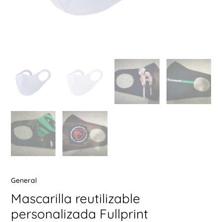
Ú
ERNAR
Ú
ERNAR
Ú
ERNAR
General
Mascarilla reutilizable
Ú
ERNAR
personalizada Fullprint