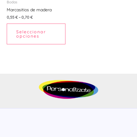
pueden
Bodas
elegir
Marcasitios de madera
en
0,55
€
–
0,70
€
la
Seleccionar
página
opciones
de
producto