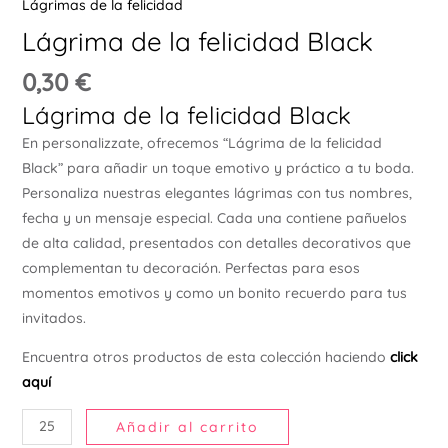
Lágrimas de la felicidad
Ú
Lágrima de la felicidad Black
0,30
€
Lágrima de la felicidad Black
En personalizzate, ofrecemos “Lágrima de la felicidad
Black” para añadir un toque emotivo y práctico a tu boda.
ERNAR
Personaliza nuestras elegantes lágrimas con tus nombres,
fecha y un mensaje especial. Cada una contiene pañuelos
de alta calidad, presentados con detalles decorativos que
Ú
ERNAR
complementan tu decoración. Perfectas para esos
momentos emotivos y como un bonito recuerdo para tus
invitados.
Ú
ERNAR
Encuentra otros productos de esta colección haciendo
click
aquí
Ú
ERNAR
Añadir al carrito