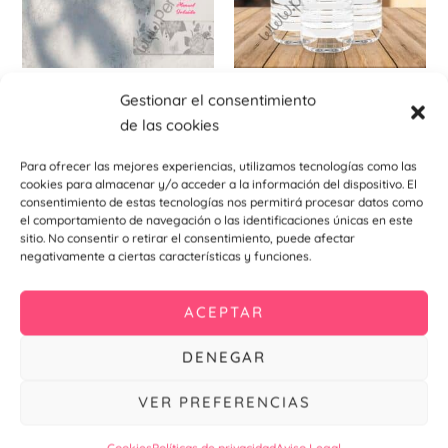
Seating plan para bodas
Etiquetas y pegatinas
Gestionar el consentimiento
Pegatina para botellas de
Seating plan Black
de las cookies
agua Black
1,50
€
0,40
€
Para ofrecer las mejores experiencias, utilizamos tecnologías como las
Añadir al
cookies para almacenar y/o acceder a la información del dispositivo. El
carrito
Añadir al
consentimiento de estas tecnologías nos permitirá procesar datos como
carrito
el comportamiento de navegación o las identificaciones únicas en este
sitio. No consentir o retirar el consentimiento, puede afectar
negativamente a ciertas características y funciones.
ACEPTAR
DENEGAR
VER PREFERENCIAS
Cookies
Políticas de privacidad
Aviso Legal