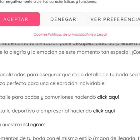
tar negativamente a ciertas características y funciones.
n la Invitación Pia
ACEPTAR
DENEGAR
VER PREFERENCI
rsonalizadas significa asegurarte de que cada aspecto de t
n hasta el último detalle, trabajamos para que tu celebraci
Cookies
Políticas de privacidad
Aviso Legal
tante como tu invitación pase desapercibido. Sorprende a t
eje la alegría y la emoción de este momento tan especial. ¡Co
sonalizadas para asegurar que cada detalle de tu boda sea 
nzo perfecto para una celebración inolvidable!
etalle para bodas y comuniones haciendo
click aquí
talle deportivo o empresarial haciendo
click aquí
a nuestro
instagram
mentos de tu boda con el mismo estilo (mapa de llegada, t