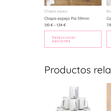
se
pued
Chapas espejo
Bo
elegi
Chapa espejo Pia 59mm
Ca
en
1,10
€
–
1,34
€
7,
la
pági
Seleccionar
opciones
de
prod
Productos rel