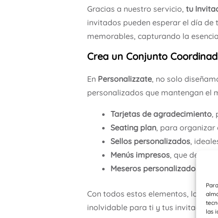
Gracias a nuestro servicio,
tu Invit
invitados pueden esperar el día de 
memorables, capturando la esencia 
Crea un Conjunto Coordinad
En
Personalizzate
, no solo diseñam
personalizados que mantengan el mi
Tarjetas de agradecimiento
,
Seating plan
, para organizar
Sellos personalizados
, ideal
Menús impresos
, que destaca
Meseros personalizados
, dis
Para
Con todos estos elementos, logram
alma
tecn
inolvidable para ti y tus invitados.
las 