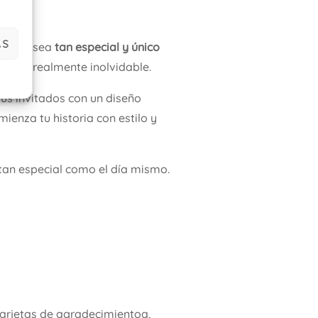
AS
u boda sea
tan especial y único
ón sea realmente inolvidable.
us invitados con un diseño
mienza tu historia con estilo y
tan especial como el día mismo.
arjetas de agradecimientoa,