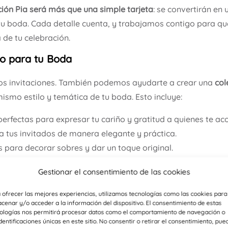
ación Pia será más que una simple tarjeta
: se convertirán en 
tu boda. Cada detalle cuenta, y trabajamos contigo para que
de tu celebración.
o para tu Boda
os invitaciones. También podemos ayudarte a crear una
col
smo estilo y temática de tu boda. Esto incluye:
 perfectas para expresar tu cariño y gratitud a quienes te 
 a tus invitados de manera elegante y práctica.
es para decorar sobres y dar un toque original.
rán en las mesas de tu celebración.
Gestionar el consentimiento de las cookies
eñados con el mismo estilo para mantener la armonía visual
 ofrecer las mejores experiencias, utilizamos tecnologías como las cookies para
os que cada detalle de tu boda esté
coordinado a la perfec
cenar y/o acceder a la información del dispositivo. El consentimiento de estas
ologías nos permitirá procesar datos como el comportamiento de navegación o
identificaciones únicas en este sitio. No consentir o retirar el consentimiento, pue