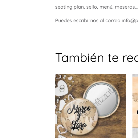
seating plan, sello, menú, meseros…
Puedes escribirnos al correo info@
También te r
Este
prod
tiene
múlti
varia
Las
opci