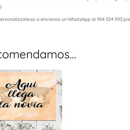
)
personalizzate.es o envianos un WhatsApp al 954 324 593 pa
ecomendamos…
Este
ucto
producto
tiene
ples
múltiples
ntes.
variantes.
Las
ones
opciones