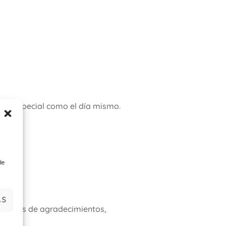
tan especial como el día mismo.
de
AS
arjetas de agradecimientos,