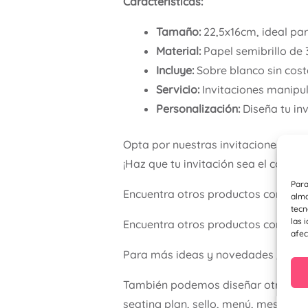
Características:
Tamaño:
22,5x16cm, ideal pa
Material:
Papel semibrillo de 
Incluye:
Sobre blanco sin coste
Servicio:
Invitaciones manipul
Personalización:
Diseña tu inv
Opta por nuestras invitaciones per
¡Haz que tu invitación sea el comie
Para
Encuentra otros productos como d
alma
tecn
las 
Encuentra otros productos como de
afec
Para más ideas y novedades , visit
También podemos diseñar otros ele
seating plan, sello, menú, meseros…