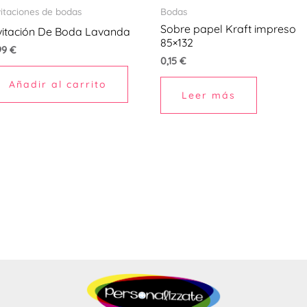
vitaciones de bodas
Bodas
Sobre papel Kraft impreso
vitación De Boda Lavanda
85×132
99
€
0,15
€
Añadir al carrito
Leer más