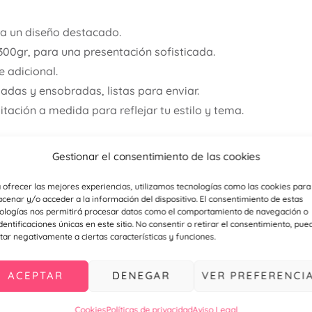
ra un diseño destacado.
300gr, para una presentación sofisticada.
 adicional.
adas y ensobradas, listas para enviar.
itación a medida para reflejar tu estilo y tema.
sonalizadas para asegurar que cada detalle de tu boda sea 
Gestionar el consentimiento de las cookies
nzo perfecto para una celebración inolvidable!
 ofrecer las mejores experiencias, utilizamos tecnologías como las cookies para
etalle para bodas y comuniones haciendo
click aquí
cenar y/o acceder a la información del dispositivo. El consentimiento de estas
ologías nos permitirá procesar datos como el comportamiento de navegación o
identificaciones únicas en este sitio. No consentir o retirar el consentimiento, pue
talle deportivo o empresarial haciendo
click aquí
tar negativamente a ciertas características y funciones.
a nuestro
instagram
ACEPTAR
DENEGAR
VER PREFERENCI
mentos de tu boda con el mismo estilo (mapa de llegada, t
)
Cookies
Políticas de privacidad
Aviso Legal