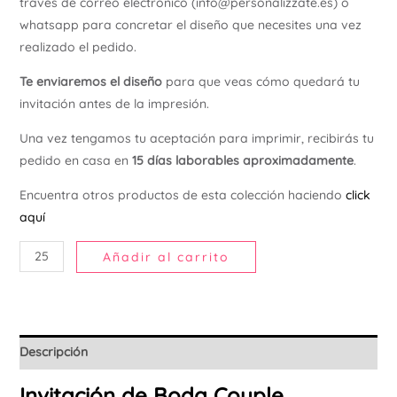
través de correo electrónico (info@personalizzate.es) o
Ú
whatsapp para concretar el diseño que necesites una vez
realizado el pedido.
Te enviaremos el diseño
para que veas cómo quedará tu
invitación antes de la impresión.
Una vez tengamos tu aceptación para imprimir, recibirás tu
pedido en casa en
15 días laborables aproximadamente
.
Encuentra otros productos de esta colección haciendo
click
aquí
Añadir al carrito
Descripción
Invitación de Boda Couple