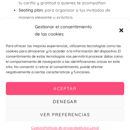
tu cariño y gratitud a quienes te acompañan.
Seating plan
, para organizar a tus invitados de
manera elegante y práctica.
Sellos personalizados
, ideales para decorar sobres y
Gestionar el consentimiento
dar un toque original.
de las cookies
Menús impresos
, que destacarán en las mesas de tu
Para ofrecer las mejores experiencias, utilizamos tecnologías como las
celebración.
cookies para almacenar y/o acceder a la información del dispositivo. El
Meseros personalizados
, diseñados con el mismo
consentimiento de estas tecnologías nos permitirá procesar datos como
estilo para mantener la armonía visual de tu evento.
el comportamiento de navegación o las identificaciones únicas en este
sitio. No consentir o retirar el consentimiento, puede afectar
negativamente a ciertas características y funciones.
Con todos estos elementos, logramos que cada detalle de
tu boda esté
coordinado a la perfección
, creando una
ACEPTAR
experiencia visual inolvidable para ti y tus invitados.
Bumpy
DENEGAR
Optar por nuestras invitaciones personalizadas significa
VER PREFERENCIAS
asegurarte de que cada aspecto de tu boda sea
tan
especial y único como tú
. Desde la primera impresión hasta
Cookies
Políticas de privacidad
Aviso Legal
el último detalle, trabajamos para que tu celebración sea