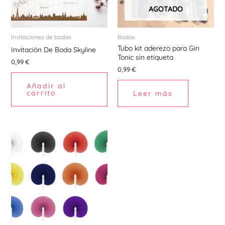
AGOTADO
Invitaciones de bodas
Bodas
Tubo kit aderezo para Gin
Invitación De Boda Skyline
Tonic sin etiqueta
0,99
€
0,99
€
Añadir al
carrito
Leer más
Este
producto
tiene
múltiples
variantes.
Las
opciones
se