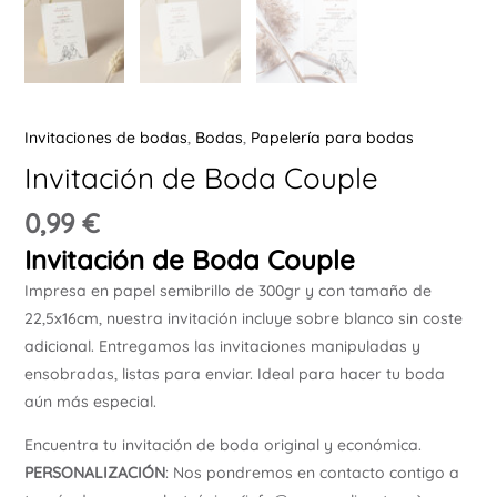
Ú
Invitaciones de bodas
,
Bodas
,
Papelería para bodas
Invitación de Boda Couple
ERNAR
0,99
€
Invitación de Boda Couple
Ú
Impresa en papel semibrillo de 300gr y con tamaño de
ERNAR
22,5x16cm, nuestra invitación incluye sobre blanco sin coste
adicional. Entregamos las invitaciones manipuladas y
Ú
ensobradas, listas para enviar. Ideal para hacer tu boda
ERNAR
aún más especial.
Ú
Encuentra tu invitación de boda original y económica.
ERNAR
PERSONALIZACIÓN
: Nos pondremos en contacto contigo a