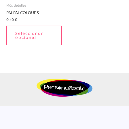
pueden
Más detalles
elegir
PAI PAI COLOURS
en
0,40
€
la
Seleccionar
página
opciones
de
producto