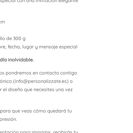
pecial con una invitación elegante
 cm
llo de 300 g
, fecha, lugar y mensaje especial
día inolvidable.
Nos pondremos en contacto contigo
rónico (info@personalizzate.es) o
 el diseño que necesites una vez
para que veas cómo quedará tu
presión.
ptación para imprimir, recibirás tu