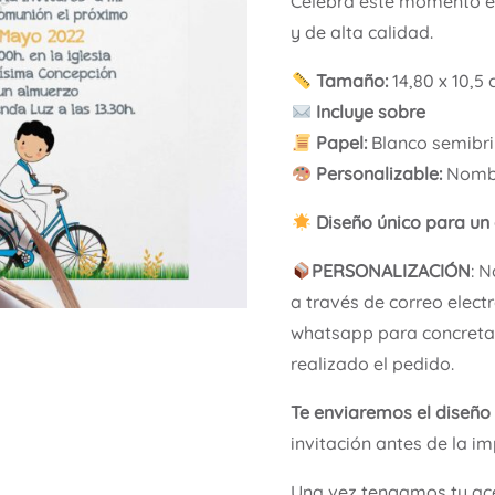
Celebra este momento es
y de alta calidad.
Tamaño:
14,80 x 10,5
Incluye sobre
Papel:
Blanco semibri
Personalizable:
Nombre
Diseño único para un 
PERSONALIZACIÓN
: 
a través de correo elect
whatsapp para concretar
realizado el pedido.
Te enviaremos el diseño
invitación antes de la im
Una vez tengamos tu ace