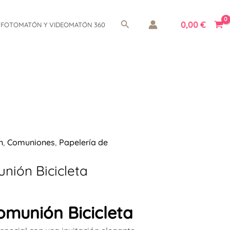
Buscar
0,00
€
FOTOMATÓN Y VIDEOMATÓN 360
n
,
Comuniones
,
Papelería de
nión Bicicleta
omunión Bicicleta