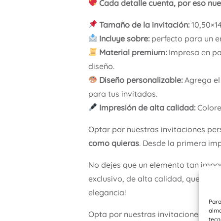
Cada detalle cuenta, por eso nues
Tamaño de la invitación:
10,50×14
Incluye sobre:
perfecto para un e
Material premium:
Impresa en pap
diseño.
Diseño personalizable:
Agrega el 
para tus invitados.
Impresión de alta calidad:
Colore
Optar por nuestras invitaciones pe
como quieras
. Desde la primera imp
No dejes que un elemento tan impor
exclusivo, de alta calidad, que refl
elegancia!
Para
alma
Opta por nuestras invitaciones per
tecn