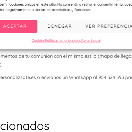
l comienzo perfecto para una celebración inolvidable!
identificaciones únicas en este sitio. No consentir o retirar el consentimiento, pue
tar negativamente a ciertas características y funciones.
etalle para bodas y comuniones haciendo
click aquí
ACEPTAR
DENEGAR
VER PREFERENCI
talle deportivo o empresarial haciendo
click aquí
Cookies
Políticas de privacidad
Aviso Legal
a nuestro
instagram
mentos de tu comunión con el mismo estilo (mapa de llegad
)
personalizzate.es o envianos un WhatsApp al 954 324 593 pa
acionados