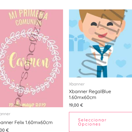
Xbanner
Xbanner RegalBlue
1.60mx60cm
19,00
€
anner
Seleccionar
anner Felix 1.60mx60cm
Opciones
,00
€