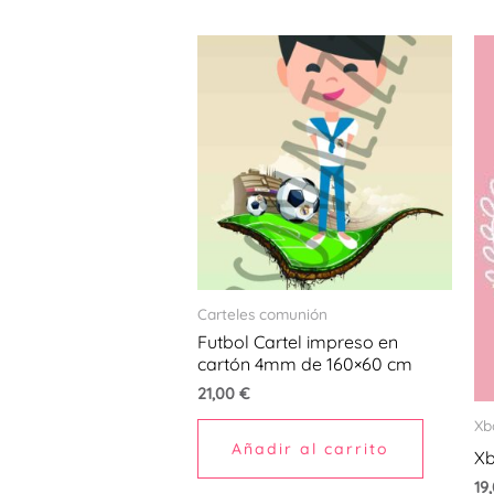
Carteles comunión
Futbol Cartel impreso en
cartón 4mm de 160×60 cm
21,00
€
Xb
Añadir al carrito
Xb
19