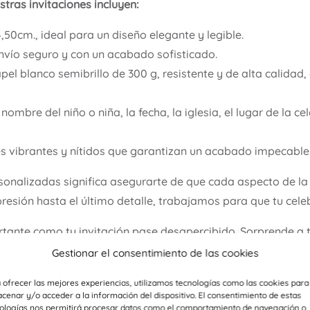
tras invitaciones incluyen:
,50cm., ideal para un diseño elegante y legible.
nvío seguro y con un acabado sofisticado.
el blanco semibrillo de 300 g, resistente y de alta calidad, 
nombre del niño o niña, la fecha, la iglesia, el lugar de la c
s vibrantes y nítidos que garantizan un acabado impecable
rsonalizadas significa asegurarte de que cada aspecto de 
resión hasta el último detalle, trabajamos para que tu cele
tante como tu invitación pase desapercibido. Sorprende a t
eje la alegría y la emoción de este momento tan especial. ¡Co
Gestionar el consentimiento de las cookies
 ofrecer las mejores experiencias, utilizamos tecnologías como las cookies para
cenar y/o acceder a la información del dispositivo. El consentimiento de estas
sonalizadas para asegurar que cada detalle de la comunión 
ologías nos permitirá procesar datos como el comportamiento de navegación o