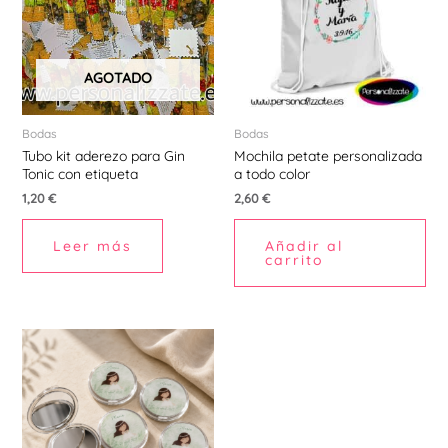
AGOTADO
Bodas
Bodas
Tubo kit aderezo para Gin
Mochila petate personalizada
Tonic con etiqueta
a todo color
1,20
€
2,60
€
Leer más
Añadir al
carrito