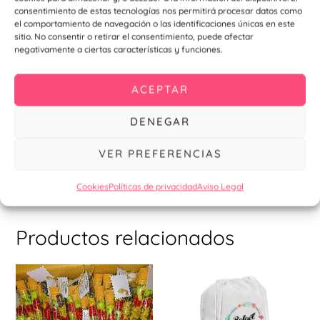
empresarial haciendo
click aquí
consentimiento de estas tecnologías nos permitirá procesar datos como
el comportamiento de navegación o las identificaciones únicas en este
sitio. No consentir o retirar el consentimiento, puede afectar
Para más ideas y novedades , visita nuestro
instagram
negativamente a ciertas características y funciones.
También podemos diseñar otros elementos de tu boda con
el mismo estilo (mapa de llegada, tarjetas de
ACEPTAR
agradecimientoa, seating plan, sello, menú, meseros…)
DENEGAR
Puedes escribirnos al correo info@personalizzate.es o
envianos un WhatsApp al 954 324 593 para más
VER PREFERENCIAS
información.
Cookies
Políticas de privacidad
Aviso Legal
Productos relacionados