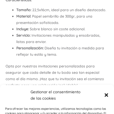
Tamaño:
22,5x16cm, ideal para un diseño destacado.
Material:
Papel semibrillo de 300gr, para una
presentación sofisticada.
Incluye:
Sobre blanco sin coste adicional.
Servicio:
Invitaciones manipuladas y ensobradas,
listas para enviar.
Personalización:
Diseña tu invitación a medida para
reflejar tu estilo y tema.
Opta por nuestras invitaciones personalizadas para
asegurar que cada detalle de tu boda sea tan especial
como el día mismo. ¡Haz que tu invitación sea el comienzo
perfecto para una celebración inolvidable!
Gestionar el consentimiento
Encuentra otros productos como detalle para bodas y
de las cookies
comuniones haciendo
click aquí
Para ofrecer las mejores experiencias, utilizamos tecnologías como las
Encuentra otros productos como detalle deportivo o
cookies para almacenar y/o acceder a la información del dispositivo. El