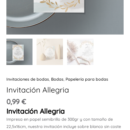
Ú
ERNAR
Ú
ERNAR
Invitaciones de bodas
,
Bodas
,
Papelería para bodas
Invitación Allegria
Ú
ERNAR
0,99
€
Invitación Allegria
Ú
Impresa en papel semibrillo de 300gr y con tamaño de
ERNAR
22,5x16cm, nuestra invitación incluye sobre blanco sin coste