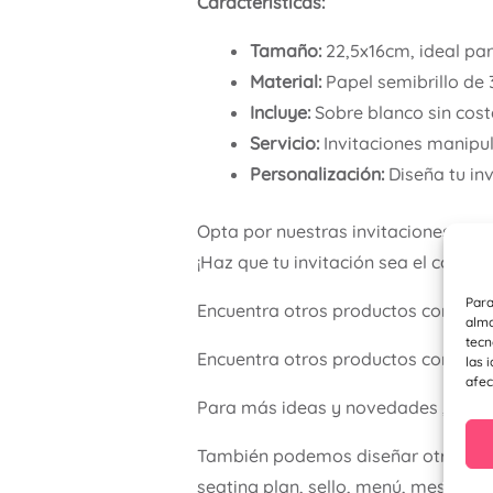
Características:
Tamaño:
22,5x16cm, ideal pa
Material:
Papel semibrillo de 
Incluye:
Sobre blanco sin coste
Servicio:
Invitaciones manipul
Personalización:
Diseña tu inv
Opta por nuestras invitaciones per
¡Haz que tu invitación sea el comie
Para
Encuentra otros productos como d
alma
tecn
Encuentra otros productos como de
las 
afec
Para más ideas y novedades , visit
También podemos diseñar otros ele
seating plan, sello, menú, meseros…