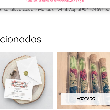
Cookies
Políticas de privacidad
Aviso Legal
personalizzate.es o envianos un WhatsApp al 954 324 593 pa
acionados
AGOTADO