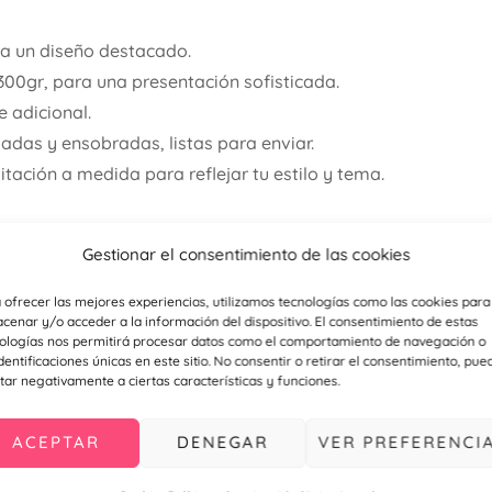
ra un diseño destacado.
300gr, para una presentación sofisticada.
 adicional.
adas y ensobradas, listas para enviar.
itación a medida para reflejar tu estilo y tema.
sonalizadas para asegurar que cada detalle de tu boda sea 
Gestionar el consentimiento de las cookies
nzo perfecto para una celebración inolvidable!
 ofrecer las mejores experiencias, utilizamos tecnologías como las cookies para
etalle para bodas y comuniones haciendo
click aquí
cenar y/o acceder a la información del dispositivo. El consentimiento de estas
ologías nos permitirá procesar datos como el comportamiento de navegación o
talle deportivo o empresarial haciendo
click aquí
identificaciones únicas en este sitio. No consentir o retirar el consentimiento, pue
tar negativamente a ciertas características y funciones.
a nuestro
instagram
ACEPTAR
DENEGAR
VER PREFERENCI
mentos de tu boda con el mismo estilo (mapa de llegada, t
)