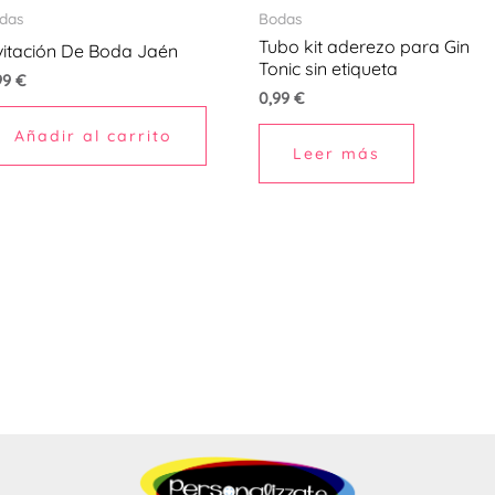
das
Bodas
Tubo kit aderezo para Gin
vitación De Boda Jaén
Tonic sin etiqueta
99
€
0,99
€
Añadir al carrito
Leer más