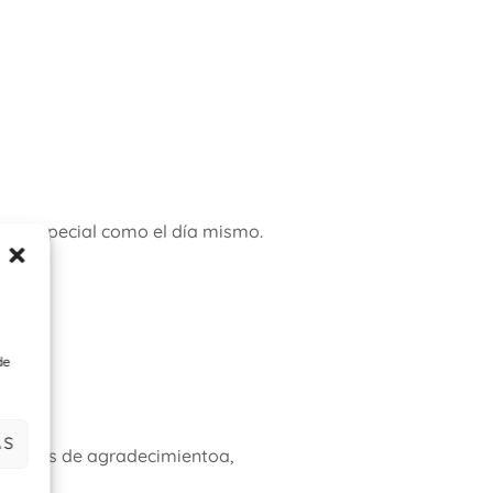
tan especial como el día mismo.
de
AS
arjetas de agradecimientoa,