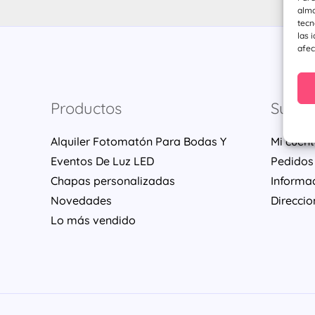
alma
tecn
las 
afec
Productos
Su cu
Alquiler Fotomatón Para Bodas Y
Mi cuen
Eventos De Luz LED
Pedidos
Chapas personalizadas
Informa
Novedades
Direccio
Lo más vendido