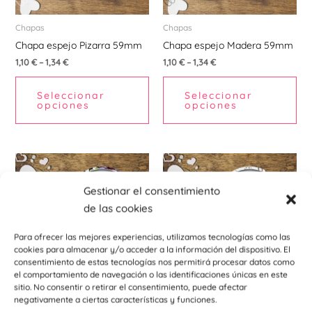
se
se
pueden
pu
Chapas
Chapas
elegir
ele
Chapa espejo Pizarra 59mm
Chapa espejo Madera 59mm
en
en
1,10
€
–
1,34
€
1,10
€
–
1,34
€
la
la
Seleccionar
Seleccionar
página
pá
opciones
opciones
de
de
producto
pr
Este
Est
producto
pr
Gestionar el consentimiento
tiene
tie
de las cookies
múltiples
múl
variantes.
var
Para ofrecer las mejores experiencias, utilizamos tecnologías como las
Las
La
cookies para almacenar y/o acceder a la información del dispositivo. El
consentimiento de estas tecnologías nos permitirá procesar datos como
opciones
opc
el comportamiento de navegación o las identificaciones únicas en este
se
se
sitio. No consentir o retirar el consentimiento, puede afectar
pueden
pu
negativamente a ciertas características y funciones.
Chapas
Chapas