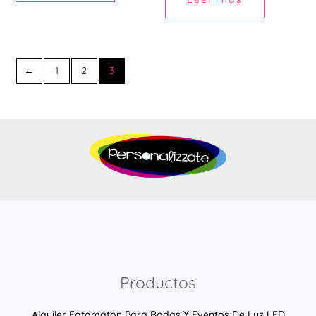
←
1
2
3
Productos
Alquiler Fotomatón Para Bodas Y Eventos De Luz LED