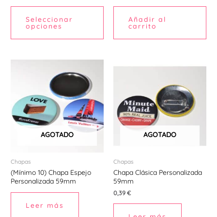
la
página
Seleccionar
Añadir al
de
opciones
carrito
producto
AGOTADO
AGOTADO
Chapas
Chapas
(Mínimo 10) Chapa Espejo
Chapa Clásica Personalizada
Personalizada 59mm
59mm
0,39
€
Leer más
Leer más