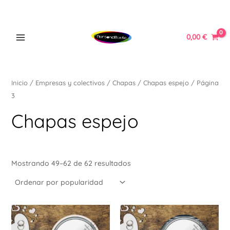
Ordenado
Ir
MAIN
por
popularidad
al
MENU
contenido
0,00
€
Inicio
/
Empresas y colectivos
/
Chapas
/
Chapas espejo
/ Página
3
ERNAR
Chapas espejo
Ú
ERNAR
Mostrando 49–62 de 62 resultados
Ú
ERNAR
Ú
Este
Est
ERNAR
producto
pr