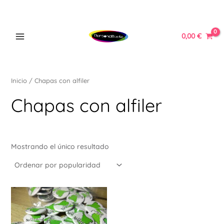
Ir
MAIN
al
MENU
contenido
0,00
€
Inicio
/ Chapas con alfiler
ERNAR
Chapas con alfiler
Ú
ERNAR
Mostrando el único resultado
Ú
ERNAR
Ú
ERNAR