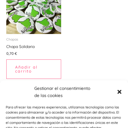
Ú
Chapas
Chapa Solidaria
0,70
€
ERNAR
Añadir al
Ú
carrito
ERNAR
Gestionar el consentimiento
Ú
de las cookies
ERNAR
Para ofrecer las mejores experiencias, utilizamos tecnologías como las
cookies para almacenar y/o acceder a la información del dispositivo. El
Ú
consentimiento de estas tecnologías nos permitirá procesar datos como
ERNAR
el comportamiento de navegación o las identificaciones únicas en este
sitio. No consentir o retirar el consentimiento, puede afectar