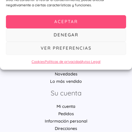
negativamente a ciertas características y funciones.
Ú
ACEPTAR
DENEGAR
Productos
VER PREFERENCIAS
Alquiler Fotomatón Para Bodas Y Eventos De Luz LED
Cookies
Políticas de privacidad
Aviso Legal
Chapas personalizadas
Novedades
Lo más vendido
Su cuenta
Mi cuenta
Pedidos
Información personal
Direcciones