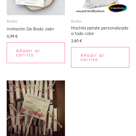
Bodas
Bodas
Mochila petate personalizada
Invitación De Boda Jaén
a todo color
0,99
€
2,60
€
Añadir al
carrito
Añadir al
carrito