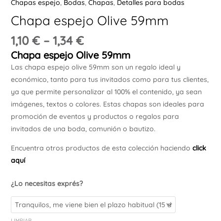
Chapas espejo
,
Bodas
,
Chapas
,
Detalles para bodas
Ú
Chapa espejo Olive 59mm
1,10
€
–
1,34
€
Chapa espejo Olive 59mm
Las chapa espejo olive 59mm son un regalo ideal y
económico, tanto para tus invitados como para tus clientes,
ya que permite personalizar al 100% el contenido, ya sean
ERNAR
imágenes, textos o colores. Estas chapas son ideales para
promoción de eventos y productos o regalos para
Ú
invitados de una boda, comunión o bautizo.
ERNAR
Encuentra otros productos de esta colección haciendo
click
Ú
aquí
ERNAR
¿Lo necesitas exprés?
Ú
ERNAR
LIMPIAR