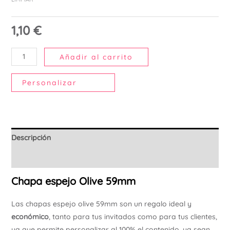
Ú
1,10
€
Añadir al carrito
Personalizar
Descripción
Información adicional
Chapa espejo Olive 59mm
Las chapas espejo olive 59mm son un regalo ideal y
económico
, tanto para tus invitados como para tus clientes,
ya que permite personalizar al 100% el contenido, ya sean