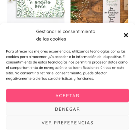
variantes.
Las
opciones
se
Gestionar el consentimiento
pueden
Carteles indicativos para eventos
Minuta
de las cookies
elegir
Cartel indicativo Olive
Minuta Olive
en
7,90
€
–
11,91
€
0,60
€
Para ofrecer las mejores experiencias, utilizamos tecnologías como las
la
cookies para almacenar y/o acceder a la información del dispositivo. El
consentimiento de estas tecnologías nos permitirá procesar datos como
Seleccionar
Añadir al
página
opciones
carrito
el comportamiento de navegación o las identificaciones únicas en este
de
sitio. No consentir o retirar el consentimiento, puede afectar
negativamente a ciertas características y funciones.
producto
Este
ACEPTAR
producto
tiene
DENEGAR
múltiples
variantes.
VER PREFERENCIAS
Las