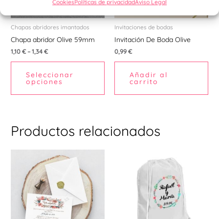
Cookies
Políticas de privacidad
Aviso Legal
opciones
se
pueden
Chapas abridores imantados
Invitaciones de bodas
elegir
Chapa abridor Olive 59mm
Invitación De Boda Olive
en
1,10
€
–
1,34
€
0,99
€
la
Seleccionar
Añadir al
página
opciones
carrito
de
producto
Productos relacionados