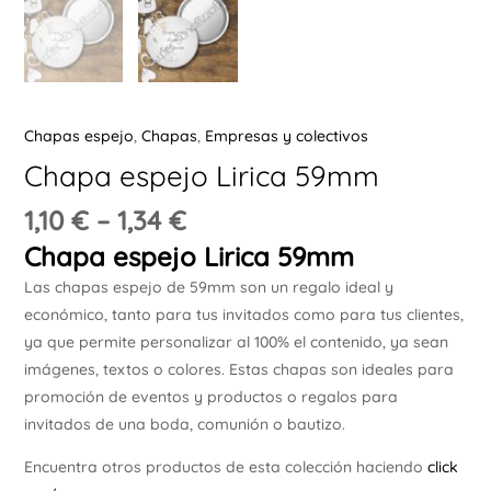
Ú
Chapas espejo
,
Chapas
,
Empresas y colectivos
Chapa espejo Lirica 59mm
ERNAR
1,10
€
–
1,34
€
Chapa espejo Lirica 59mm
Ú
Las chapas espejo de 59mm son un regalo ideal y
ERNAR
económico, tanto para tus invitados como para tus clientes,
ya que permite personalizar al 100% el contenido, ya sean
Ú
imágenes, textos o colores. Estas chapas son ideales para
ERNAR
promoción de eventos y productos o regalos para
invitados de una boda, comunión o bautizo.
Ú
ERNAR
Encuentra otros productos de esta colección haciendo
click