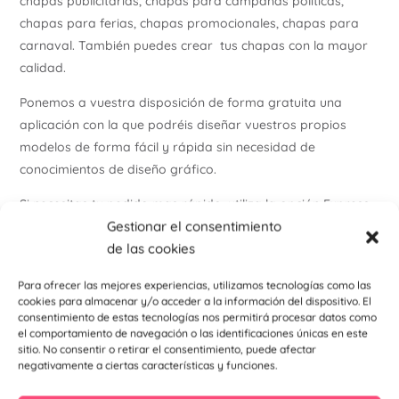
chapas publicitarias, chapas para campañas políticas,
chapas para ferias, chapas promocionales, chapas para
carnaval. También puedes crear tus chapas con la mayor
calidad.
Ponemos a vuestra disposición de forma gratuita una
aplicación con la que podréis diseñar vuestros propios
modelos de forma fácil y rápida sin necesidad de
conocimientos de diseño gráfico.
Si necesitas tu pedido mas rápido, utiliza la opción Express
Gestionar el consentimiento
en tu compra.
de las cookies
Realiza tu pedido e indícanos posteriormente tu elección de
chapas en el correo info@personalizzate.es
Para ofrecer las mejores experiencias, utilizamos tecnologías como las
cookies para almacenar y/o acceder a la información del dispositivo. El
Para más información , visita nuestro
instagram
consentimiento de estas tecnologías nos permitirá procesar datos como
el comportamiento de navegación o las identificaciones únicas en este
sitio. No consentir o retirar el consentimiento, puede afectar
negativamente a ciertas características y funciones.
Lo necesito URGENTE, (24/48h