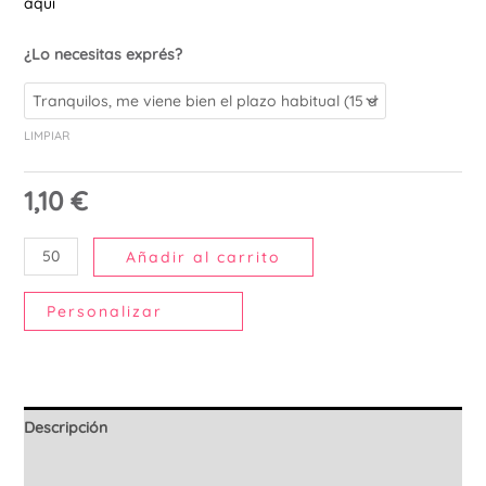
aquí
Ú
¿Lo necesitas exprés?
LIMPIAR
1,10
€
Añadir al carrito
Personalizar
Descripción
Información adicional