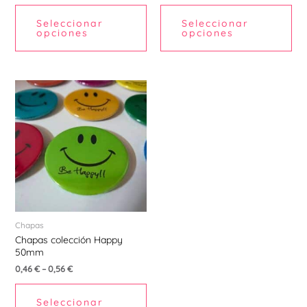
página
pá
Seleccionar
Seleccionar
de
de
opciones
opciones
producto
pr
Este
producto
tiene
múltiples
variantes.
Las
opciones
se
pueden
Chapas
Chapas colección Happy
elegir
50mm
en
0,46
€
–
0,56
€
la
página
Seleccionar