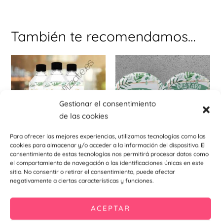
También te recomendamos…
Est
pr
tie
múl
Gestionar el consentimiento
var
de las cookies
La
opc
Para ofrecer las mejores experiencias, utilizamos tecnologías como las
cookies para almacenar y/o acceder a la información del dispositivo. El
se
consentimiento de estas tecnologías nos permitirá procesar datos como
pu
Etiquetas y pegatinas
Chapas abridores imantados
el comportamiento de navegación o las identificaciones únicas en este
Pegatina para botellas de
ele
Chapa abridor botanic 59mm
sitio. No consentir o retirar el consentimiento, puede afectar
agua botanic
negativamente a ciertas características y funciones.
en
1,10
€
–
1,34
€
0,40
€
la
Seleccionar
ACEPTAR
pá
opciones
Añadir al
de