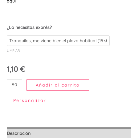
aquí
Ú
¿Lo necesitas exprés?
LIMPIAR
1,10
€
Añadir al carrito
Personalizar
Descripción