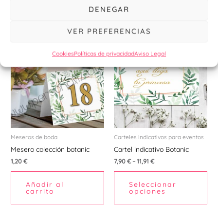
carrito
DENEGAR
pr
VER PREFERENCIAS
Est
pr
Cookies
Políticas de privacidad
Aviso Legal
tie
múl
var
La
opc
se
pu
Meseros de boda
Carteles indicativos para eventos
ele
Mesero colección botanic
Cartel indicativo Botanic
en
1,20
€
7,90
€
–
11,91
€
la
Añadir al
Seleccionar
pá
carrito
opciones
de
pr