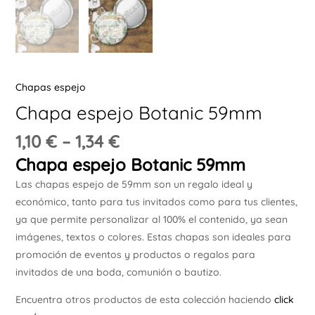
Ú
Chapas espejo
Chapa espejo Botanic 59mm
ERNAR
1,10
€
–
1,34
€
Chapa espejo Botanic 59mm
Ú
Las chapas espejo de 59mm son un regalo ideal y
ERNAR
económico, tanto para tus invitados como para tus clientes,
ya que permite personalizar al 100% el contenido, ya sean
Ú
imágenes, textos o colores. Estas chapas son ideales para
ERNAR
promoción de eventos y productos o regalos para
invitados de una boda, comunión o bautizo.
Ú
ERNAR
Encuentra otros productos de esta colección haciendo
click