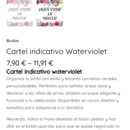
Ú
Bodas
Cartel indicativo Waterviolet
ERNAR
7,90
€
–
11,91
€
Cartel indicativo waterviolet
Ú
ERNAR
Organiza tu boda con estilo y encanto con estos carteles
personalizables. Perfectos para señalar áreas clave y
destacar a los niños de arras, añaden un toque elegante y
Ú
ERNAR
funcional a tu celebración. Disponibles en varios diseños y
tamaños para adaptarse a tu temática.
Ú
Recuerda, indica la frase deseada al hacer pedido y haz
ERNAR
click en el botón guardar para que se quede registrada tu