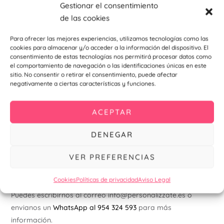
Gestionar el consentimiento
de las cookies
Recuerda, indica la frase deseada al hacer pedido y haz
click en el botón guardar para que se quede registrada tu
Para ofrecer las mejores experiencias, utilizamos tecnologías como las
frase.
cookies para almacenar y/o acceder a la información del dispositivo. El
consentimiento de estas tecnologías nos permitirá procesar datos como
el comportamiento de navegación o las identificaciones únicas en este
Encuentra otros productos como detalle para bodas y
sitio. No consentir o retirar el consentimiento, puede afectar
comuniones haciendo
click aquí
negativamente a ciertas características y funciones.
Encuentra otros productos como detalle deportivo o
ACEPTAR
empresarial haciendo
click aquí
Para más ideas y novedades , visita nuestro
instagram
DENEGAR
También podemos diseñar otros elementos de tu boda con
VER PREFERENCIAS
el mismo estilo (mapa de llegada, tarjetas de
agradecimientos, seating plan, sello, menú, meseros…)
Cookies
Políticas de privacidad
Aviso Legal
Puedes escribirnos al correo info@personalizzate.es o
envianos un
WhatsApp al
954 324 593
para más
información.