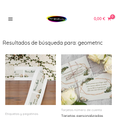
Ir
MAIN
al
MENU
contenido
0,00
€
Resultados de búsqueda para: geometric
ERNAR
Ú
ERNAR
Ú
ERNAR
Ú
ERNAR
Tarjetas número de cuenta
Etiquetas y pegatinas
Tarjetas personalizadas