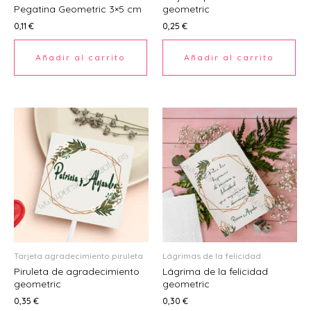
Pegatina Geometric 3×5 cm
geometric
Ú
0,11
€
0,25
€
Añadir al carrito
Añadir al carrito
ERNAR
Ú
ERNAR
Ú
ERNAR
Tarjeta agradecimiento piruleta
Lágrimas de la felicidad
Piruleta de agradecimiento
Lágrima de la felicidad
Ú
geometric
geometric
ERNAR
0,35
€
0,30
€