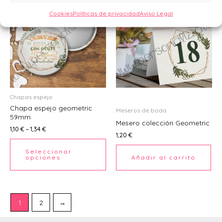
producto
Cookies
Políticas de privacidad
Aviso Legal
tiene
múltiples
variantes.
Las
opciones
se
pueden
Chapas espejo
Chapa espejo geometric
elegir
Meseros de boda
59mm
en
Mesero colección Geometric
1,10
€
–
1,34
€
la
1,20
€
página
Seleccionar
de
opciones
Añadir al carrito
producto
1
2
→