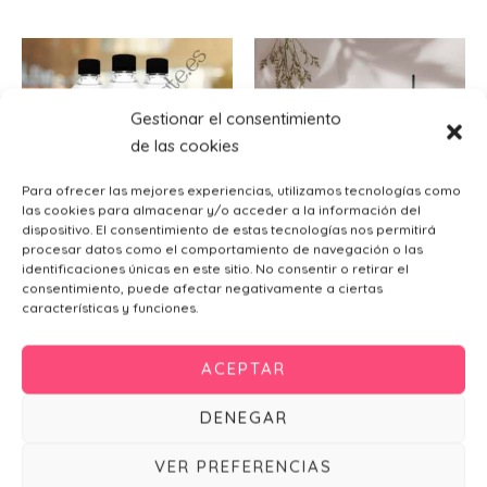
Gestionar el consentimiento
de las cookies
Para ofrecer las mejores experiencias, utilizamos tecnologías como
las cookies para almacenar y/o acceder a la información del
dispositivo. El consentimiento de estas tecnologías nos permitirá
procesar datos como el comportamiento de navegación o las
identificaciones únicas en este sitio. No consentir o retirar el
Etiquetas y pegatinas
Bengalas de boda
consentimiento, puede afectar negativamente a ciertas
Pegatina para botellas de
características y funciones.
agua geometric
Porta Bengalas Geometric
0,40
€
0,45
€
ACEPTAR
Añadir al carrito
Añadir al carrito
DENEGAR
VER PREFERENCIAS
Este